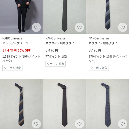
NANO universe
NANO universe
NANO universe
セットアップスーツ
ネクタイ・蝶ネクタイ
ネクタイ・蝶ネクタイ
17,479
8,470
8,470
円
30
%
OFF
円
円
1,589
ポイント
(
10%ポイント
77
ポイント
(
1倍
)
770
ポイント
(
10%ポイントバ
バック
)
ック
)
クーポン対象
クーポン対象
クーポン対象