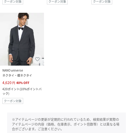
クーポン対象
クーポン対象
クーポン対象
NANO universe
ネクタイ・蝶ネクタイ
4,620
円
40
%
OFF
420
ポイント
(
10%ポイントバ
ック
)
クーポン対象
※アイテムページの更新が定期的に行われているため、検索結果が実際の
アイテムページの内容（価格、在庫表示、ポイント倍数等）とは異なる場
合がございます。ご注意ください。