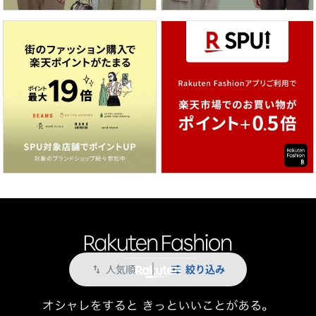
人気順
絞り込み
swap_vert