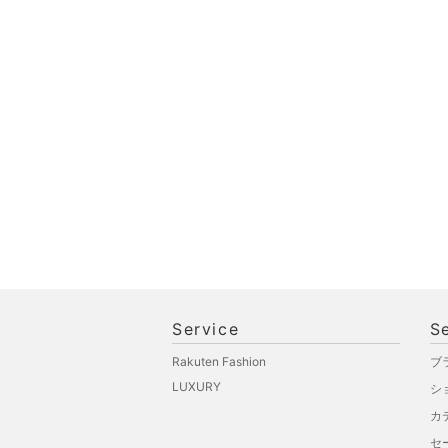
Service
S
Rakuten Fashion
ブ
LUXURY
シ
カ
セ