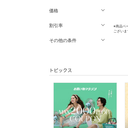
スカート
価格
オールインワン・オーバ
円
～
円
割引率
クリア
絞り込み
※商品ペ
ーオール
ございま
％OFF
～
％OFF
その他の条件
バッグ
絞り込み
クーポン対象のみ表示
シューズ・靴
絞り込み
スーパーDEALのみ表示
インナー・ルームウェア
トピックス
クリア
絞り込み
靴下・レッグウェア
ファッション雑貨
アクセサリー・腕時計
財布・ポーチ・ケース