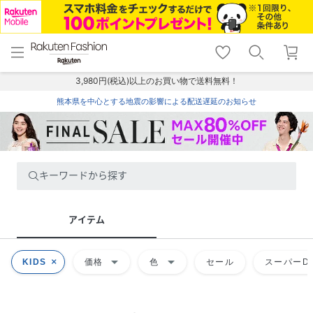
menu
home
search
favorite_border
shopping_cart
lock_outline
メニュー
トップ
検索
お気に入り
カート
ログイン
3,980円(税込)以上のお買い物で送料無料！
熊本県を中心とする地震の影響による配送遅延のお知らせ
キーワードから探す
アイテム
arrow_drop_down
arrow_drop_down
KIDS
価格
色
セール
スーパーDE