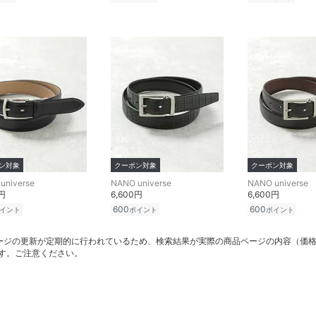
ン対象
クーポン対象
クーポン対象
universe
NANO universe
NANO universe
0円
6,600円
6,600円
600
600
イント
ポイント
ポイント
ージの更新が定期的に行われているため、検索結果が実際の商品ページの内容（価
す。ご注意ください。