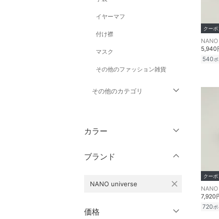
イヤーマフ
クーポ
付け襟
NANO 
5,94
マスク
540
ポ
その他のファッション雑貨
その他のカテゴリ
トップス
カラー
ジャケット・アウター
ブランド
パンツ
クーポ
close
NANO universe
オールインワン・オーバ
NANO 
ーオール
7,920
720
ポ
価格
バッグ