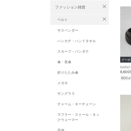
close
ファッション雑貨
close
ベルト
サスペンダー
ハンカチ・ハンドタオル
スカーフ・バンダナ
クーポ
傘・長傘
NANO 
6,60
折りたたみ傘
600
ポ
メガネ
サングラス
チャーム・キーチェーン
マフラー・ストール・ネッ
クウォーマー
手袋