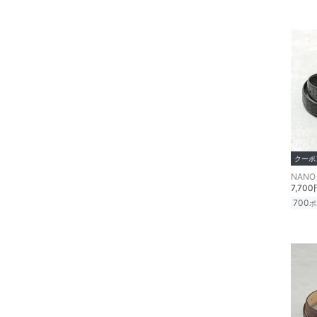
コフレ・キット・セット
食器・調理器具・キッチ
ン用品
インテリア・生活雑貨
スマホグッズ・オーディ
オ機器
クーポ
スポーツ・アウトドア用
NANO 
品
7,700
700
ポ
文房具
ペット用品
福袋・ギフト・その他