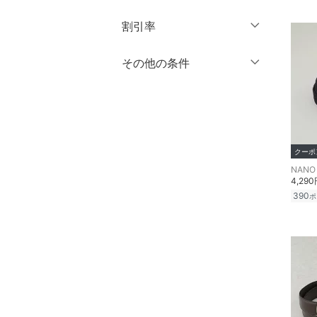
円
～
円
割引率
クリア
絞り込み
シューズ・靴
％OFF
～
％OFF
その他の条件
インナー・ルームウェア
絞り込み
クーポン対象のみ表示
靴下・レッグウェア
絞り込み
スーパーDEALのみ表示
アクセサリー・腕時計
クリア
絞り込み
クーポ
財布・ポーチ・ケース
NANO 
4,29
帽子
390
ポ
ヘアアクセサリー
スーツ・フォーマル
水着・スイムグッズ