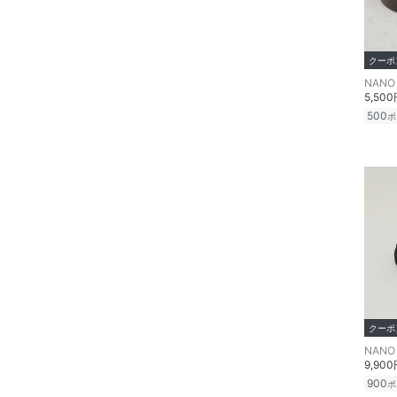
着物・浴衣・和装小物
スキンケア
クーポ
NANO 
ベースメイク
5,50
500
ポ
メイクアップ
ネイル
ボディケア・オーラルケ
ア
ヘアケア
フレグランス
クーポ
NANO 
メイク道具・美容器具
9,90
900
ポ