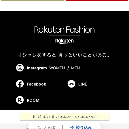
Instagram
WOMEN
/
MEN
Facebook
LINE
ROOM
【注意】楽天を装った不審なメールやSMSについて
人気順
絞り込み
swap_vert