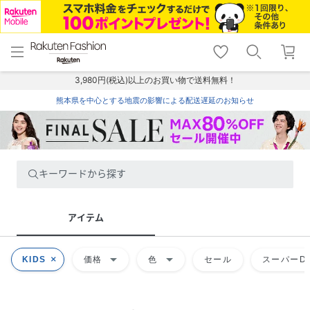
menu
home
search
favorite_border
shopping_cart
lock_outline
メニュー
トップ
検索
お気に入り
カート
ログイン
3,980円(税込)以上のお買い物で送料無料！
熊本県を中心とする地震の影響による配送遅延のお知らせ
キーワードから探す
アイテム
arrow_drop_down
arrow_drop_down
KIDS
価格
色
セール
スーパーDE