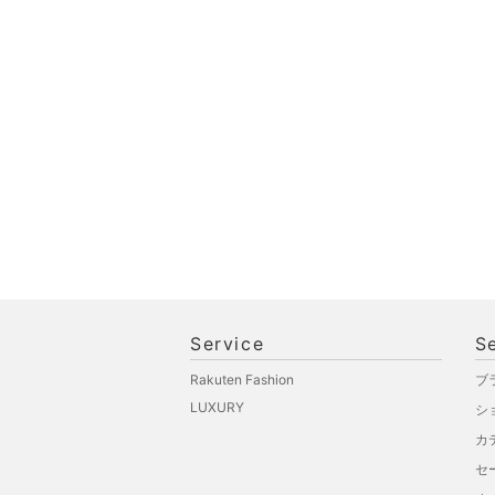
Service
S
Rakuten Fashion
ブ
LUXURY
シ
カ
セ