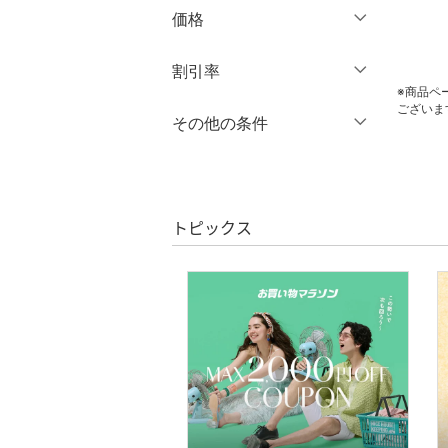
価格
バッグ
円
～
円
割引率
クリア
絞り込み
シューズ・靴
※商品ペ
ございま
％OFF
～
％OFF
その他の条件
靴下・レッグウェア
絞り込み
クーポン対象のみ表示
ファッション雑貨
絞り込み
スーパーDEALのみ表示
アクセサリー・腕時計
トピックス
クリア
絞り込み
財布・ポーチ・ケース
帽子
ヘアアクセサリー
スーツ・フォーマル