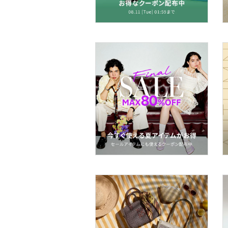
水着・スイムグッズ
着物・浴衣・和装小物
スキンケア
ベースメイク
メイクアップ
ネイル
ボディケア・オーラルケ
ア
ヘアケア
フレグランス
メイク道具・美容器具