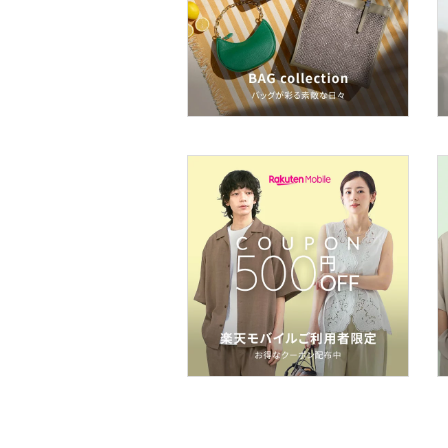
コフレ・キット・セット
食器・調理器具・キッチ
ン用品
インテリア・生活雑貨
スマホグッズ・オーディ
オ機器
スポーツ・アウトドア用
品
文房具
ペット用品
福袋・ギフト・その他