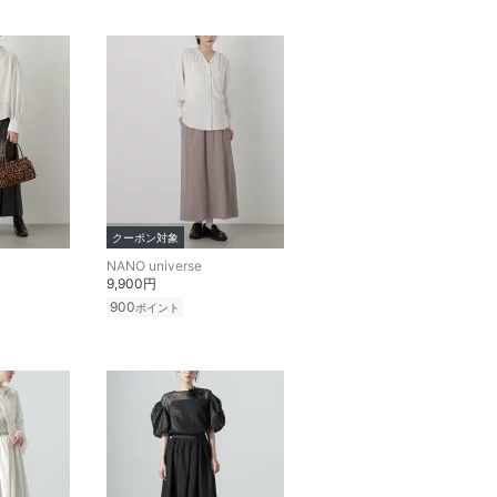
クーポン対象
NANO universe
9,900円
900
ポイント