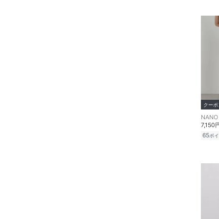
ヘアアクセサリー
マタニティウェア・ベビ
ー用品
スーツ・フォーマル
水着・スイムグッズ
着物・浴衣・和装小物
クーポ
NANO 
7,150
スキンケア
65
ポイ
ベースメイク
メイクアップ
ネイル
ボディケア・オーラルケ