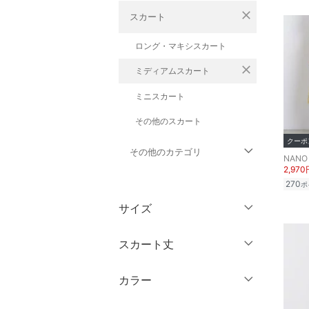
close
スカート
ロング・マキシスカート
close
ミディアムスカート
ミニスカート
その他のスカート
クーポ
その他のカテゴリ
NANO 
2,970
270
トップス
ポ
サイズ
ジャケット・アウター
ウェア（S/M/L）
スカート丈
パンツ
～XS
S
カラー
ワンピース・ドレス
ミニ丈・ショート丈
M
L