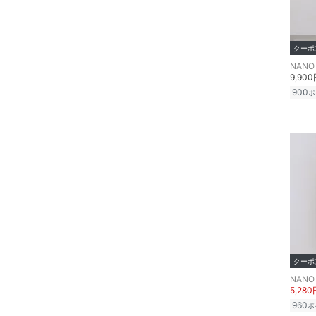
ア
ヘアケア
クーポ
NANO 
フレグランス
9,90
900
ポ
メイク道具・美容器具
コフレ・キット・セット
食器・調理器具・キッチ
ン用品
インテリア・生活雑貨
スマホグッズ・オーディ
クーポ
オ機器
NANO 
5,280
スポーツ・アウトドア用
960
ポ