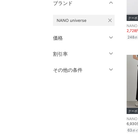
膝丈・ミディ丈
XL
XXL
ブランド
オールインワン・オーバ
ーオール
ミモレ丈
3XL～
フリー
クーポ
close
NANO universe
ロング丈・マキシ丈
バッグ
NANO 
クリア
絞り込み
2,728
価格
248
シューズ・靴
ポ
クリア
絞り込み
インナー・ルームウェア
円
～
円
割引率
クリア
絞り込み
靴下・レッグウェア
％OFF
～
％OFF
その他の条件
絞り込み
ファッション雑貨
クーポン対象のみ表示
絞り込み
スーパーDEALのみ表示
アクセサリー・腕時計
クリア
絞り込み
財布・ポーチ・ケース
クーポ
NANO 
6,93
帽子
63
ポ