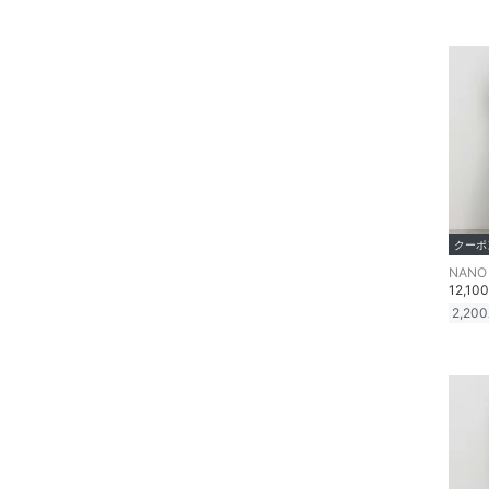
品
文房具
ペット用品
福袋・ギフト・その他
クーポ
NANO 
12,10
2,200