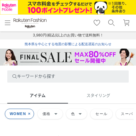
menu
home
search
favorite_border
shopping_cart
lock_outline
メニュー
トップ
検索
お気に入り
カート
ログイン
3,980円(税込)以上のお買い物で送料無料！
熊本県を中心とする地震の影響による配送遅延のお知らせ
キーワードから探す
アイテム
スタイリング
arrow_drop_down
arrow_drop_down
WOMEN
価格
色
セール
スーパー