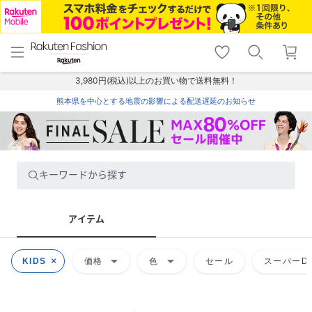
menu
home
search
favorite_border
shopping_cart
lock_outline
メニュー
トップ
検索
お気に入り
カート
ログイン
3,980円(税込)以上のお買い物で送料無料！
熊本県を中心とする地震の影響による配送遅延のお知らせ
キーワードから探す
アイテム
arrow_drop_down
arrow_drop_down
KIDS
価格
色
セール
スーパーDE