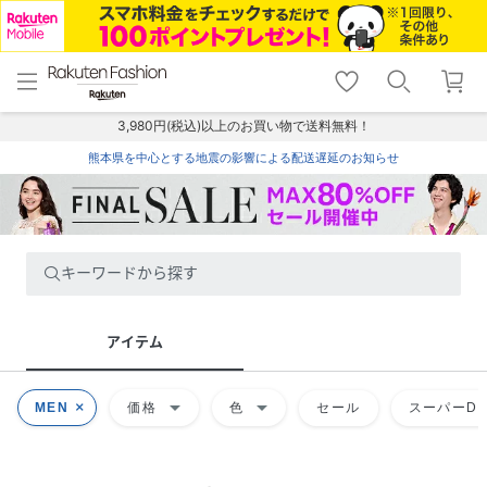
menu
home
search
favorite_border
shopping_cart
lock_outline
メニュー
トップ
検索
お気に入り
カート
ログイン
3,980円(税込)以上のお買い物で送料無料！
熊本県を中心とする地震の影響による配送遅延のお知らせ
キーワードから探す
アイテム
arrow_drop_down
arrow_drop_down
MEN
価格
色
セール
スーパーDE