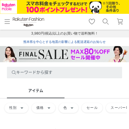
menu
home
search
favorite_border
shopping_cart
lock_outline
メニュー
トップ
検索
お気に入り
カート
ログイン
3,980円(税込)以上のお買い物で送料無料！
熊本県を中心とする地震の影響による配送遅延のお知らせ
キーワードから探す
アイテム
arrow_drop_down
arrow_drop_down
arrow_drop_down
性別
価格
色
セール
スーパーD