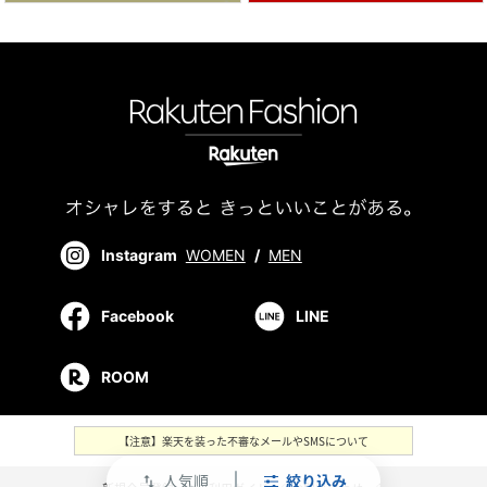
Instagram
WOMEN
/
MEN
Facebook
LINE
ROOM
【注意】楽天を装った不審なメールやSMSについて
人気順
絞り込み
swap_vert