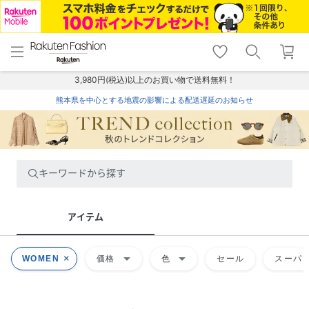
menu
home
search
favorite_border
shopping_cart
lock_outline
メニュー
トップ
検索
お気に入り
カート
ログイン
3,980円(税込)以上のお買い物で送料無料！
熊本県を中心とする地震の影響による配送遅延のお知らせ
キーワードから探す
アイテム
arrow_drop_down
arrow_drop_down
WOMEN
価格
色
セール
スーパー