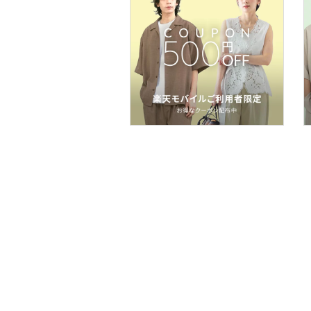
コフレ・キット・セット
食器・調理器具・キッチ
ン用品
インテリア・生活雑貨
スマホグッズ・オーディ
オ機器
スポーツ・アウトドア用
品
文房具
ペット用品
福袋・ギフト・その他