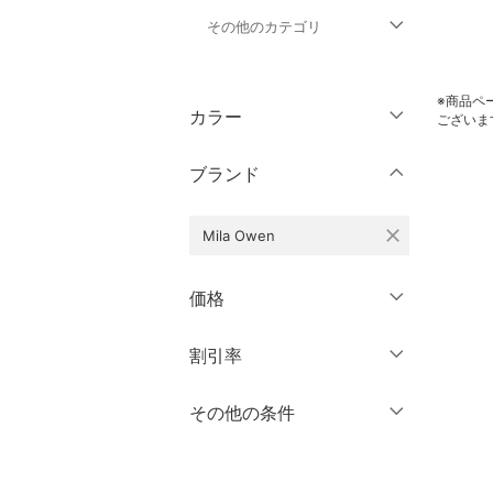
その他のカテゴリ
トップス
※商品ペ
カラー
ございま
ジャケット・アウター
ブランド
パンツ
close
Mila Owen
ワンピース・ドレス
スカート
価格
オールインワン・オーバ
円
～
円
割引率
クリア
絞り込み
ーオール
％OFF
～
％OFF
その他の条件
バッグ
絞り込み
クーポン対象のみ表示
シューズ・靴
絞り込み