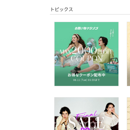
スーパーDEALのみ表示
インナー・ルームウェア
トピックス
クリア
絞り込み
靴下・レッグウェア
ファッション雑貨
財布・ポーチ・ケース
帽子
ヘアアクセサリー
マタニティウェア・ベビ
ー用品
スーツ・フォーマル
水着・スイムグッズ