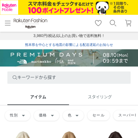
menu
home
search
favorite_border
shopping_cart
lock_outline
メニュー
トップ
検索
お気に入り
カート
ログイン
3,980円(税込)以上のお買い物で送料無料！
熊本県を中心とする地震の影響による配送遅延のお知らせ
キーワードから探す
アイテム
スタイリング
arrow_drop_down
arrow_drop_down
arrow_drop_down
性別
価格
色
セール
スーパーD