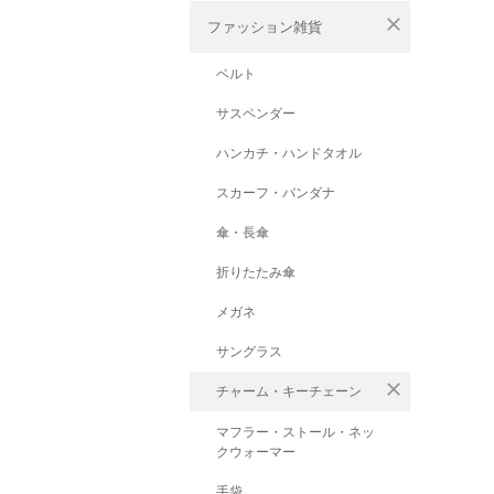
close
ファッション雑貨
ベルト
サスペンダー
ハンカチ・ハンドタオル
スカーフ・バンダナ
傘・長傘
折りたたみ傘
メガネ
サングラス
close
チャーム・キーチェーン
マフラー・ストール・ネッ
クウォーマー
手袋