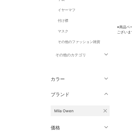
イヤーマフ
付け襟
※商品ペ
マスク
ございま
その他のファッション雑貨
その他のカテゴリ
トップス
カラー
ジャケット・アウター
ブランド
パンツ
close
Mila Owen
ワンピース・ドレス
スカート
価格