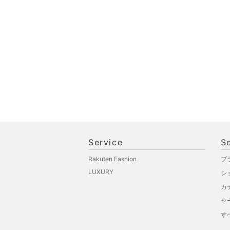
文房具
ペット用品
福袋・ギフト・その他
Service
S
Rakuten Fashion
ブ
LUXURY
シ
カ
セ
す