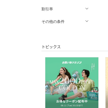
オールインワン・オーバ
円
～
円
割引率
クリア
絞り込み
ーオール
％OFF
～
％OFF
その他の条件
バッグ
絞り込み
クーポン対象のみ表示
シューズ・靴
絞り込み
スーパーDEALのみ表示
インナー・ルームウェア
トピックス
クリア
絞り込み
靴下・レッグウェア
アクセサリー・腕時計
財布・ポーチ・ケース
帽子
ヘアアクセサリー