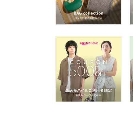
ヘアケア
フレグランス
メイク道具・美容器具
コフレ・キット・セット
食器・調理器具・キッチ
ン用品
インテリア・生活雑貨
スマホグッズ・オーディ
オ機器
スポーツ・アウトドア用
品