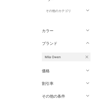
その他のカテゴリ
トップス
カラー
パンツ
ブランド
ワンピース・ドレス
close
Mila Owen
スカート
オールインワン・オーバ
価格
ーオール
円
～
円
割引率
クリア
絞り込み
バッグ
％OFF
～
％OFF
その他の条件
シューズ・靴
絞り込み
クーポン対象のみ表示
インナー・ルームウェア