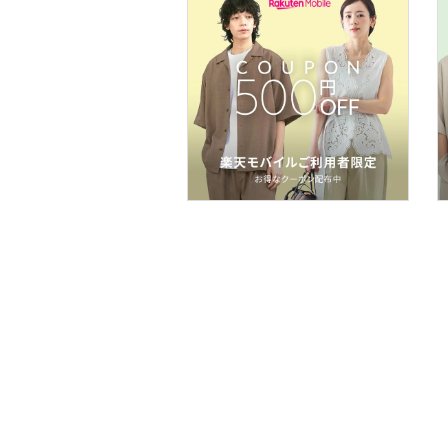
コフレ・キット・セット
食器・調理器具・キッチ
ン用品
インテリア・生活雑貨
スマホグッズ・オーディ
オ機器
スポーツ・アウトドア用
品
文房具
ペット用品
福袋・ギフト・その他