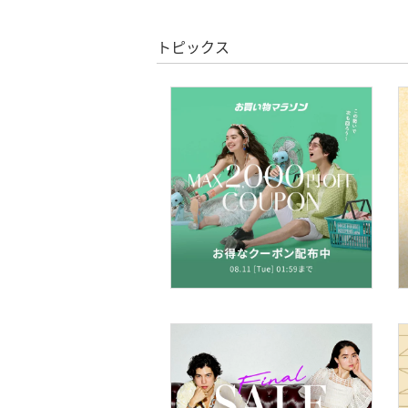
絞り込み
スーパーDEALのみ表示
靴下・レッグウェア
トピックス
クリア
絞り込み
ファッション雑貨
アクセサリー・腕時計
財布・ポーチ・ケース
帽子
ヘアアクセサリー
マタニティウェア・ベビ
ー用品
スーツ・フォーマル
水着・スイムグッズ