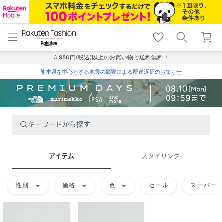
menu
home
search
favorite_border
shopping_cart
lock_outline
メニュー
トップ
検索
お気に入り
カート
ログイン
3,980円(税込)以上のお買い物で送料無料！
熊本県を中心とする地震の影響による配送遅延のお知らせ
キーワードから探す
アイテム
スタイリング
arrow_drop_down
arrow_drop_down
arrow_drop_down
性別
価格
色
セール
スーパーD