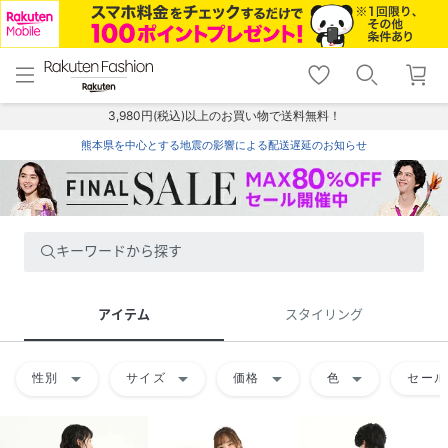
menu
home
search
favorite_border
shopping_cart
lock_outline
メニュー
トップ
検索
お気に入り
カート
ログイン
3,980円(税込)以上のお買い物で送料無料！
熊本県を中心とする地震の影響による配送遅延のお知らせ
キーワードから探す
アイテム
スタイリング
arrow_drop_down
arrow_drop_down
arrow_drop_down
arrow_drop_down
性別
サイズ
価格
色
セール