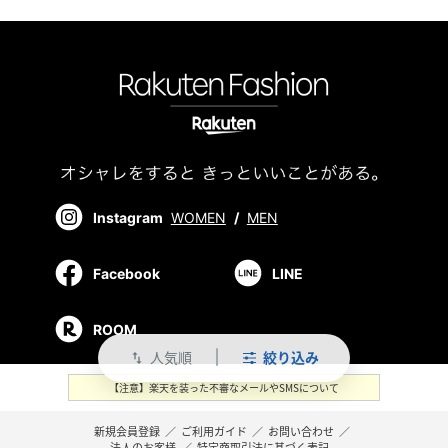
Instagram
WOMEN
/
MEN
Facebook
LINE
ROOM
人気順
絞り込み
swap_vert
【注意】楽天を装った不審なメールやSMSについて
新規会員登録
／
ご利用ガイド
／
お問い合わせ
／
法人のお客様
／
特定商取引法に基づく表記