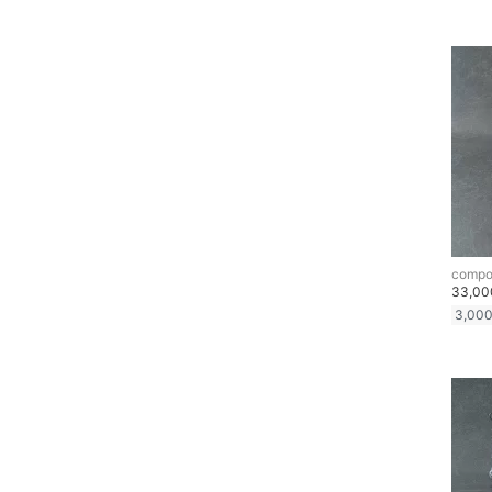
compo
33,0
3,00