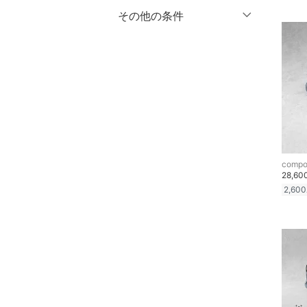
水着・スイムグッズ
％OFF
～
％OFF
その他の条件
絞り込み
16
16.5
着物・浴衣・和装小物
クーポン対象のみ表示
17
17.5
絞り込み
スーパーDEALのみ表示
18
18.5
スキンケア
19
19.5
クリア
絞り込み
ベースメイク
20
20.5
メイクアップ
21
21.5
compo
22
22.5
ネイル
28,6
2,600
23
23.5
ボディケア・オーラルケ
ア
24
24.5
25
25.5
ヘアケア
26
26.5
フレグランス
27
27.5