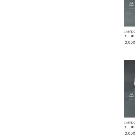
compo
33,0
3,00
compo
33,0
3,00