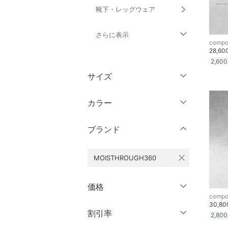
靴下・レッグウェア
さらに表示
compo
28,6
ファッション雑貨
2,600
サイズ
アクセサリー・腕時計
靴サイズ（cm）
カラー
財布・ポーチ・ケース
9
9.5
ブランド
帽子
10
10.5
11
11.5
ヘアアクセサリー
close
MOISTHROUGH360
12
12.5
マタニティウェア・ベビ
価格
ー用品
13
13.5
compo
30,8
14
14.5
円
～
円
割引率
スーツ・フォーマル
クリア
絞り込み
2,800
15
15.5