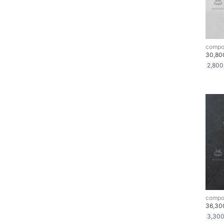
メイク道具・美容器具
28
28.5
29
29.5
コフレ・キット・セット
30
30.5
compo
食器・調理器具・キッチ
30,8
ン用品
フリー
31
2,800
インテリア・生活雑貨
クリア
絞り込み
スマホグッズ・オーディ
オ機器
スポーツ・アウトドア用
品
文房具
compo
ペット用品
36,3
3,30
福袋・ギフト・その他