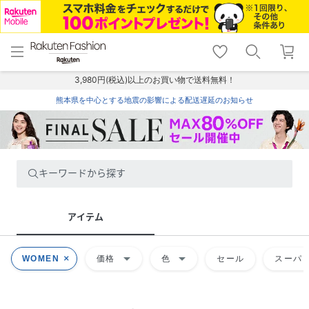
menu
home
search
favorite_border
shopping_cart
lock_outline
メニュー
トップ
検索
お気に入り
カート
ログイン
3,980円(税込)以上のお買い物で送料無料！
熊本県を中心とする地震の影響による配送遅延のお知らせ
キーワードから探す
アイテム
arrow_drop_down
arrow_drop_down
WOMEN
価格
色
セール
スーパー