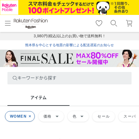
menu
home
search
favorite_border
shopping_cart
lock_outline
メニュー
トップ
検索
お気に入り
カート
ログイン
3,980円(税込)以上のお買い物で送料無料！
熊本県を中心とする地震の影響による配送遅延のお知らせ
キーワードから探す
アイテム
arrow_drop_down
arrow_drop_down
WOMEN
価格
色
セール
スーパー