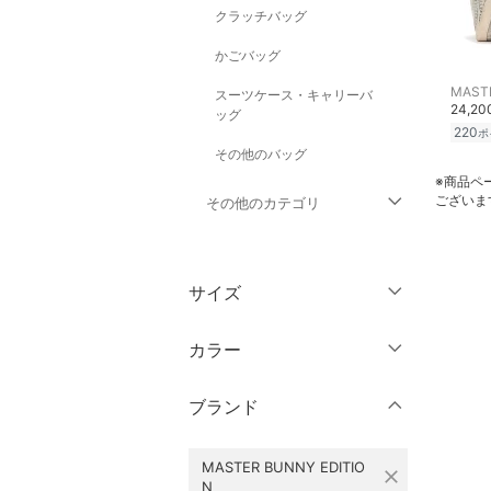
クラッチバッグ
かごバッグ
スーツケース・キャリーバ
24,2
ッグ
220
ポ
その他のバッグ
※商品ペ
ございま
その他のカテゴリ
トップス
サイズ
ジャケット・アウター
ウェア（S/M/L）
カラー
パンツ
～XS
S
ブランド
ワンピース・ドレス
M
L
XL
XXL
スカート
MASTER BUNNY EDITIO
close
N