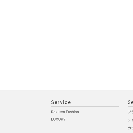
文房具
ペット用品
福袋・ギフト・その他
Service
S
Rakuten Fashion
ブ
LUXURY
シ
カ