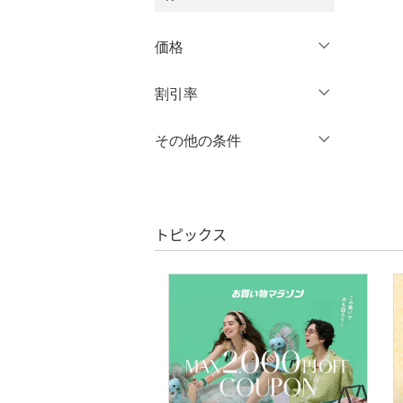
3XL～
フリー
オールインワン・オーバ
ーオール
価格
クリア
絞り込み
シューズ・靴
クリア
絞り込み
円
～
円
割引率
インナー・ルームウェア
％OFF
～
％OFF
その他の条件
絞り込み
靴下・レッグウェア
クーポン対象のみ表示
絞り込み
ファッション雑貨
スーパーDEALのみ表示
トピックス
アクセサリー・腕時計
クリア
絞り込み
財布・ポーチ・ケース
帽子
ヘアアクセサリー