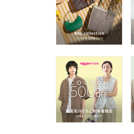
ヘアケア
フレグランス
メイク道具・美容器具
コフレ・キット・セット
食器・調理器具・キッチ
ン用品
インテリア・生活雑貨
スマホグッズ・オーディ
オ機器
スポーツ・アウトドア用
品