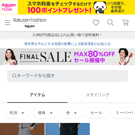
menu
home
search
favorite_border
shopping_cart
lock_outline
メニュー
トップ
検索
お気に入り
カート
ログイン
3,980円(税込)以上のお買い物で送料無料！
熊本県を中心とする地震の影響による配送遅延のお知らせ
キーワードから探す
アイテム
スタイリング
arrow_drop_down
arrow_drop_down
arrow_drop_down
性別
価格
色
セール
スーパーD