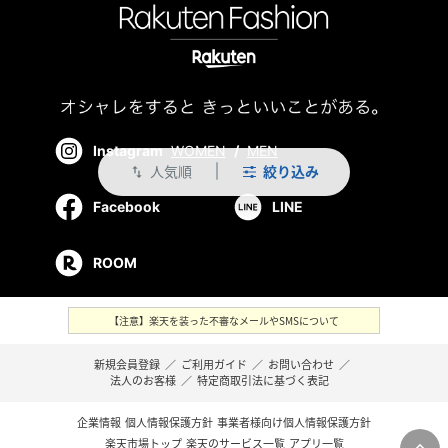
Instagram
WOMEN
/
MEN
人気順
絞り込み
swap_vert
Facebook
LINE
ROOM
【注意】楽天を装った不審なメールやSMSについて
新規会員登録
／
ご利用ガイド
／
お問い合わせ
／
法人のお客様
／
特定商取引法に基づく表記
企業情報
個人情報保護方針
事業者様向け個人情報保護方針
楽天市場トップ
楽天のサービス一覧
アプリ一覧