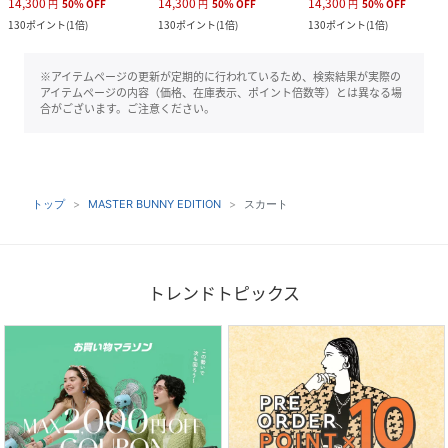
14,300
14,300
14,300
円
50
%
OFF
円
50
%
OFF
円
50
%
OFF
130
ポイント
(
1倍
)
130
ポイント
(
1倍
)
130
ポイント
(
1倍
)
※アイテムページの更新が定期的に行われているため、検索結果が実際の
アイテムページの内容（価格、在庫表示、ポイント倍数等）とは異なる場
合がございます。ご注意ください。
トップ
MASTER BUNNY EDITION
スカート
トレンドトピックス