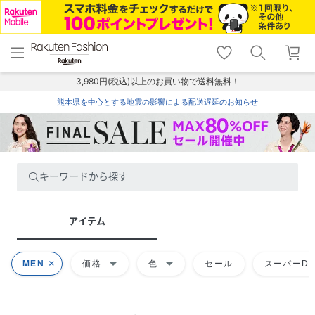
menu
home
search
favorite_border
shopping_cart
lock_outline
メニュー
トップ
検索
お気に入り
カート
ログイン
3,980円(税込)以上のお買い物で送料無料！
熊本県を中心とする地震の影響による配送遅延のお知らせ
キーワードから探す
アイテム
arrow_drop_down
arrow_drop_down
MEN
価格
色
セール
スーパーDE