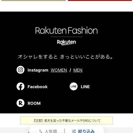
Instagram
WOMEN
/
MEN
Facebook
LINE
ROOM
【注意】楽天を装った不審なメールやSMSについて
人気順
絞り込み
swap_vert