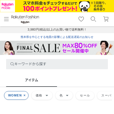
menu
home
search
favorite_border
shopping_cart
lock_outline
メニュー
トップ
検索
お気に入り
カート
ログイン
3,980円(税込)以上のお買い物で送料無料！
熊本県を中心とする地震の影響による配送遅延のお知らせ
キーワードから探す
アイテム
arrow_drop_down
arrow_drop_down
WOMEN
価格
色
セール
スーパー