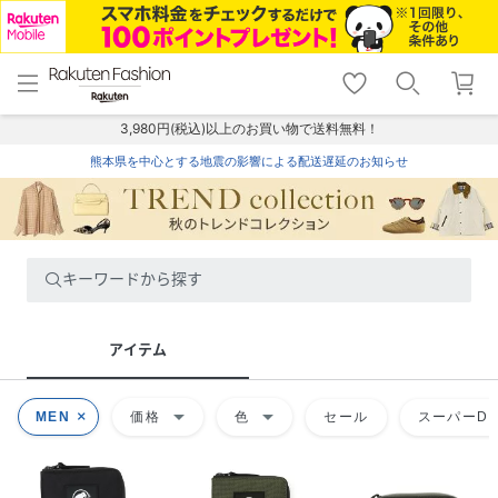
menu
home
search
favorite_border
shopping_cart
lock_outline
メニュー
トップ
検索
お気に入り
カート
ログイン
3,980円(税込)以上のお買い物で送料無料！
熊本県を中心とする地震の影響による配送遅延のお知らせ
キーワードから探す
アイテム
arrow_drop_down
arrow_drop_down
MEN
価格
色
セール
スーパーDE