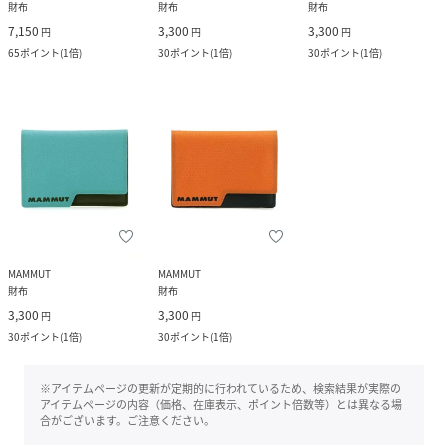
財布
財布
財布
7,150
3,300
3,300
円
円
円
65
ポイント
(
1倍
)
30
ポイント
(
1倍
)
30
ポイント
(
1倍
)
MAMMUT
MAMMUT
財布
財布
3,300
3,300
円
円
30
ポイント
(
1倍
)
30
ポイント
(
1倍
)
※アイテムページの更新が定期的に行われているため、検索結果が実際の
アイテムページの内容（価格、在庫表示、ポイント倍数等）とは異なる場
合がございます。ご注意ください。