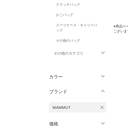
クラッチバッグ
かごバッグ
スーツケース・キャリーバ
※商品ペ
ッグ
ございま
その他のバッグ
その他のカテゴリ
トップス
カラー
ジャケット・アウター
ブランド
パンツ
close
MAMMUT
ワンピース・ドレス
スカート
価格