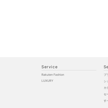
文房具
ペット用品
福袋・ギフト・その他
Service
S
Rakuten Fashion
ブ
LUXURY
シ
カ
セ
す