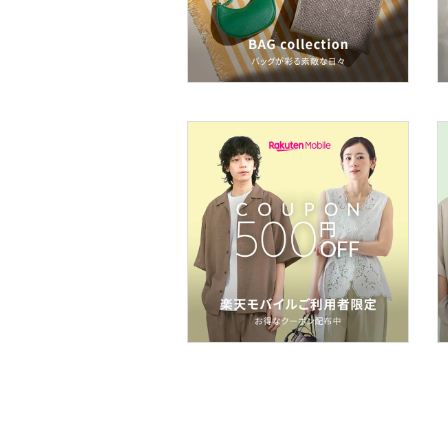
ヘアケア
フレグランス
メイク道具・美容器具
コフレ・キット・セット
食器・調理器具・キッチ
ン用品
インテリア・生活雑貨
スマホグッズ・オーディ
オ機器
スポーツ・アウトドア用
品