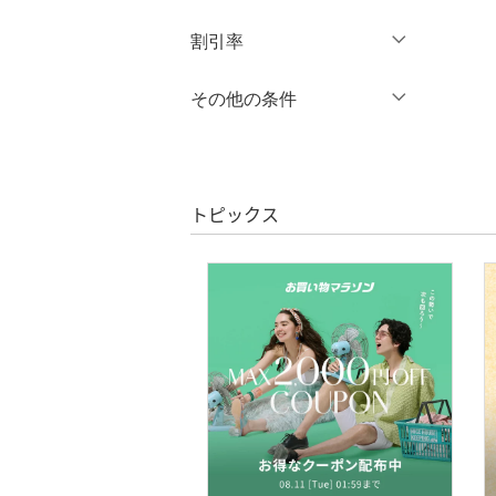
オールインワン・オーバ
円
～
円
割引率
クリア
絞り込み
ーオール
％OFF
～
％OFF
その他の条件
シューズ・靴
絞り込み
クーポン対象のみ表示
インナー・ルームウェア
絞り込み
スーパーDEALのみ表示
靴下・レッグウェア
トピックス
クリア
絞り込み
ファッション雑貨
アクセサリー・腕時計
財布・ポーチ・ケース
帽子
ヘアアクセサリー