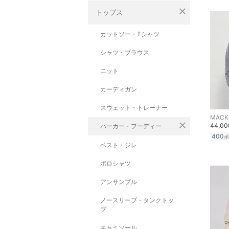
close
トップス
カットソー・Tシャツ
シャツ・ブラウス
ニット
カーディガン
スウェット・トレーナー
MACK
close
44,0
パーカー・フーディー
400
ポ
ベスト・ジレ
ポロシャツ
アンサンブル
ノースリーブ・タンクトッ
プ
キャミソール