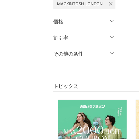
close
MACKINTOSH LONDON
シューズ・靴
クリア
絞り込み
クリア
絞り込み
インナー・ルームウェア
価格
靴下・レッグウェア
円
～
円
割引率
クリア
絞り込み
ファッション雑貨
％OFF
～
％OFF
その他の条件
絞り込み
アクセサリー・腕時計
クーポン対象のみ表示
絞り込み
財布・ポーチ・ケース
スーパーDEALのみ表示
トピックス
クリア
絞り込み
帽子
ヘアアクセサリー
マタニティウェア・ベビ
ー用品