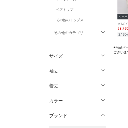
ベアトップ
クーポ
その他のトップス
MACK
23,7
その他のカテゴリ
2,160
ジャケット・アウター
※商品ペ
ございま
サイズ
パンツ
ウェア（S/M/L）
袖丈
ワンピース・ドレス
～XS
S
着丈
スカート
ノースリーブ
M
L
半袖
XL
XXL
カラー
オールインワン・オーバ
ショート丈
ーオール
七分袖・五分袖
3XL～
フリー
ミドル丈
ブランド
長袖
バッグ
ロング丈
クリア
絞り込み