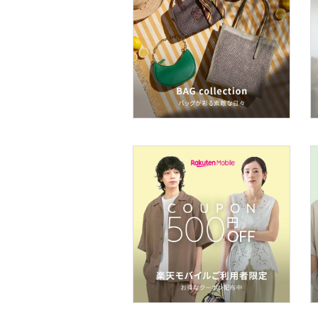
フレグランス
メイク道具・美容器具
コフレ・キット・セット
食器・調理器具・キッチ
ン用品
インテリア・生活雑貨
スマホグッズ・オーディ
オ機器
スポーツ・アウトドア用
品
文房具
ペット用品