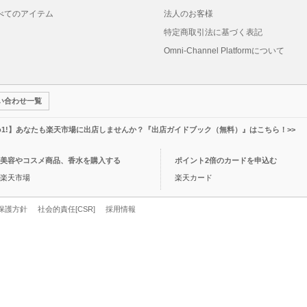
べてのアイテム
法人のお客様
特定商取引法に基づく表記
Omni-Channel Platformについて
い合わせ一覧
o1!】あなたも楽天市場に出店しませんか？『出店ガイドブック（無料）』はこちら！>>
美容やコスメ商品、香水を購入する
ポイント2倍のカードを申込む
楽天市場
楽天カード
保護方針
社会的責任[CSR]
採用情報