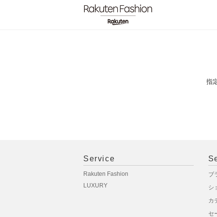
指
Service
S
Rakuten Fashion
ブ
LUXURY
シ
カ
セ