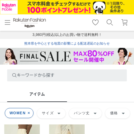
menu
home
search
favorite_border
shopping_cart
lock_outline
メニュー
トップ
検索
お気に入り
カート
ログイン
3,980円(税込)以上のお買い物で送料無料！
熊本県を中心とする地震の影響による配送遅延のお知らせ
キーワードから探す
アイテム
arrow_drop_down
arrow_drop_down
arrow_drop_down
WOMEN
サイズ
パンツ丈
価格