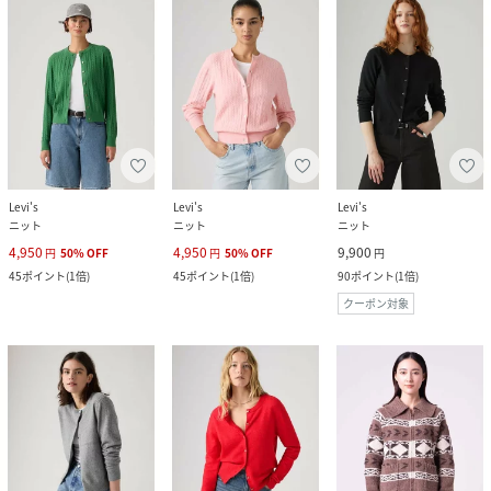
Levi's
Levi's
Levi's
ニット
ニット
ニット
4,950
4,950
9,900
円
50
%
OFF
円
50
%
OFF
円
45
ポイント
(
1倍
)
45
ポイント
(
1倍
)
90
ポイント
(
1倍
)
クーポン対象