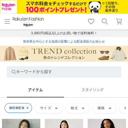
menu
home
search
favorite_border
shopping_cart
lock_outline
メニュー
トップ
検索
お気に入り
カート
ログイン
3,980円(税込)以上のお買い物で送料無料！
熊本県を中心とする地震の影響による配送遅延のお知らせ
キーワードから探す
アイテム
スタイリング
arrow_drop_down
arrow_drop_down
arrow_drop_down
WOMEN
サイズ
袖丈
価格