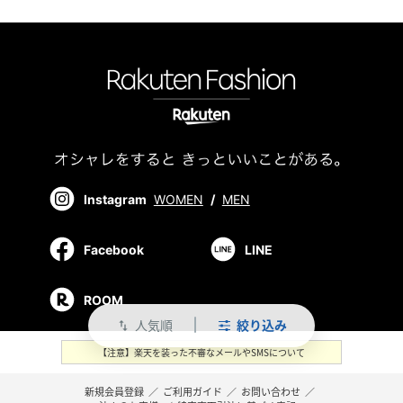
Instagram
WOMEN
/
MEN
Facebook
LINE
ROOM
人気順
絞り込み
swap_vert
【注意】楽天を装った不審なメールやSMSについて
新規会員登録
／
ご利用ガイド
／
お問い合わせ
／