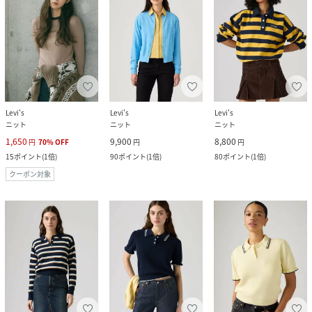
Levi's
Levi's
Levi's
ニット
ニット
ニット
1,650
9,900
8,800
円
70
%
OFF
円
円
15
ポイント
(
1倍
)
90
ポイント
(
1倍
)
80
ポイント
(
1倍
)
クーポン対象