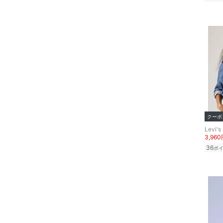
クーポ
Levi's
3,96
36
ポ