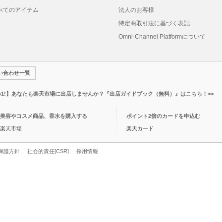
べてのアイテム
法人のお客様
特定商取引法に基づく表記
Omni-Channel Platformについて
い合わせ一覧
o1!】あなたも楽天市場に出店しませんか？『出店ガイドブック（無料）』はこちら！>>
美容やコスメ商品、香水を購入する
ポイント2倍のカードを申込む
楽天市場
楽天カード
保護方針
社会的責任[CSR]
採用情報