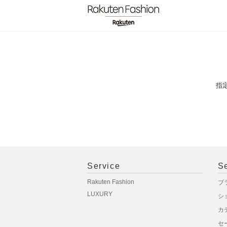
指
Service
S
Rakuten Fashion
ブ
LUXURY
シ
カ
セ