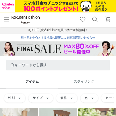
menu
home
search
favorite_border
shopping_cart
lock_outline
メニュー
トップ
検索
お気に入り
カート
ログイン
3,980円(税込)以上のお買い物で送料無料！
熊本県を中心とする地震の影響による配送遅延のお知らせ
キーワードから探す
アイテム
スタイリング
arrow_drop_down
arrow_drop_down
arrow_drop_down
arrow_drop_down
性別
サイズ
価格
色
セール