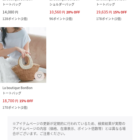
トートバッグ
ショルダーバッグ
トートバッグ
14,080
10,560
19,635
円
円
20
%
OFF
円
15
%
OFF
128
ポイント
(
1倍
)
96
ポイント
(
1倍
)
178
ポイント
(
1倍
)
La boutique BonBon
トートバッグ
18,700
円
15
%
OFF
170
ポイント
(
1倍
)
※アイテムページの更新が定期的に行われているため、検索結果が実際の
アイテムページの内容（価格、在庫表示、ポイント倍数等）とは異なる場
合がございます。ご注意ください。