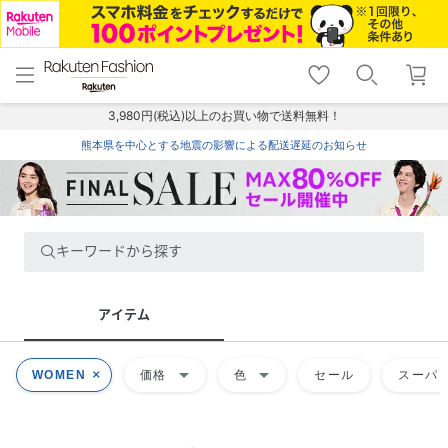
menu
home
search
favorite_border
shopping_cart
lock_outline
メニュー
トップ
検索
お気に入り
カート
ログイン
3,980円(税込)以上のお買い物で送料無料！
熊本県を中心とする地震の影響による配送遅延のお知らせ
キーワードから探す
アイテム
arrow_drop_down
arrow_drop_down
WOMEN
価格
色
セール
スーパー