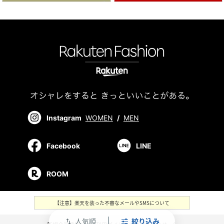
Instagram
WOMEN
/
MEN
Facebook
LINE
ROOM
【注意】楽天を装った不審なメールやSMSについて
人気順
絞り込み
swap_vert