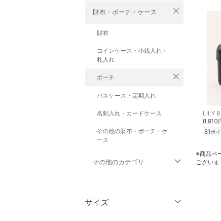
close
財布・ポーチ・ケース
財布
コインケース・小銭入れ・
札入れ
close
ポーチ
パスケース・定期入れ
名刺入れ・カードケース
LILY 
8,910
その他の財布・ポーチ・ケ
81
ポイ
ース
※商品ペ
その他のカテゴリ
ございま
トップス
サイズ
ジャケット・アウター