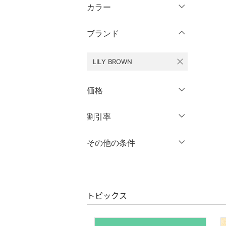
ウェア（S/M/L）
カラー
パンツ
～XS
S
ブランド
ワンピース・ドレス
M
L
XL
XXL
スカート
close
LILY BROWN
3XL～
フリー
オールインワン・オーバ
価格
ーオール
クリア
絞り込み
円
～
円
割引率
バッグ
クリア
絞り込み
シューズ・靴
％OFF
～
％OFF
その他の条件
絞り込み
インナー・ルームウェア
クーポン対象のみ表示
絞り込み
スーパーDEALのみ表示
靴下・レッグウェア
トピックス
クリア
絞り込み
ファッション雑貨