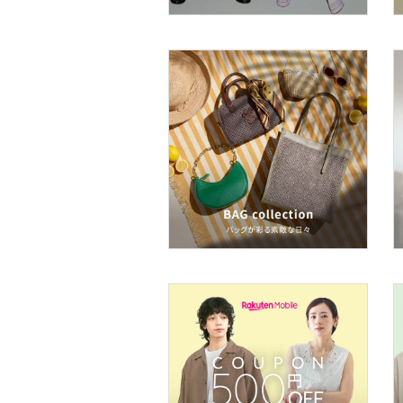
メイクアップ
ネイル
ボディケア・オーラルケ
ア
ヘアケア
フレグランス
メイク道具・美容器具
コフレ・キット・セット
食器・調理器具・キッチ
ン用品
インテリア・生活雑貨