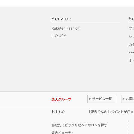
Service
S
Rakuten Fashion
ブ
LUXURY
シ
カ
セ
す
サービス一覧
お問
楽天グループ
おすすめ
【楽天でんき】ポイントが貯ま
あなたにピッタリなヘアサロンを探す
楽天ビューティ