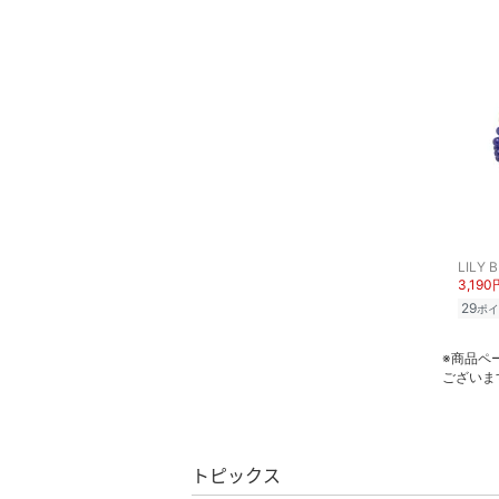
スーパーDEALのみ表示
インナー・ルームウェア
クリア
絞り込み
靴下・レッグウェア
ファッション雑貨
財布・ポーチ・ケース
帽子
LILY 
ヘアアクセサリー
3,190
29
ポイ
マタニティウェア・ベビ
ー用品
※商品ペ
ございま
スーツ・フォーマル
水着・スイムグッズ
トピックス