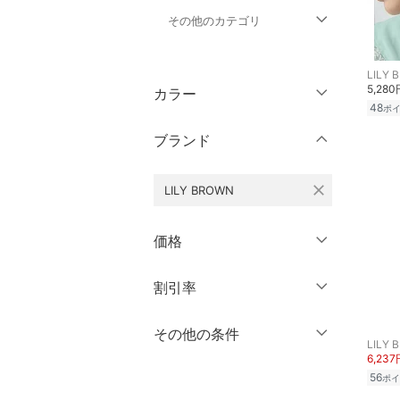
その他のカテゴリ
トップス
LILY 
5,280
カラー
ジャケット・アウター
48
ポ
ブランド
パンツ
close
LILY BROWN
ワンピース・ドレス
スカート
価格
オールインワン・オーバ
円
～
円
割引率
クリア
絞り込み
ーオール
％OFF
～
％OFF
その他の条件
バッグ
絞り込み
LILY 
6,237
クーポン対象のみ表示
シューズ・靴
56
ポイ
絞り込み