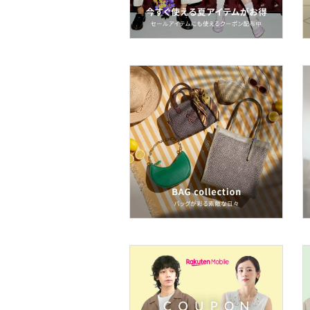
コフレ・キット・セット
食器・調理器具・キッチ
ン用品
インテリア・生活雑貨
スマホグッズ・オーディ
オ機器
スポーツ・アウトドア用
品
文房具
ペット用品
福袋・ギフト・その他