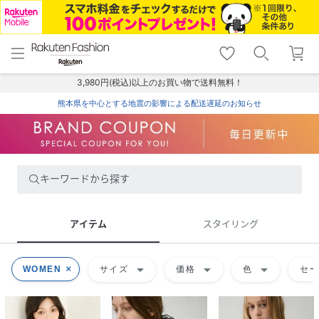
menu
home
search
favorite_border
shopping_cart
lock_outline
メニュー
トップ
検索
お気に入り
カート
ログイン
3,980円(税込)以上のお買い物で送料無料！
熊本県を中心とする地震の影響による配送遅延のお知らせ
キーワードから探す
アイテム
スタイリング
arrow_drop_down
arrow_drop_down
arrow_drop_down
WOMEN
サイズ
価格
色
セ