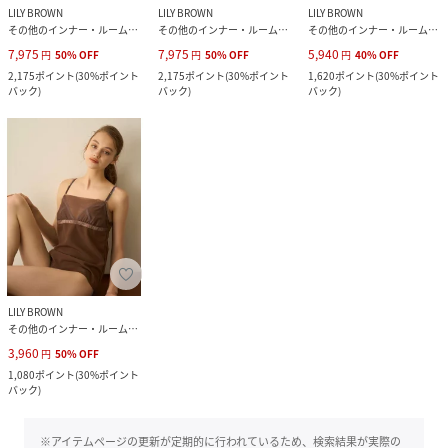
LILY BROWN
LILY BROWN
LILY BROWN
その他のインナー・ルームウェア
その他のインナー・ルームウェア
その他のインナー・ルームウェア
7,975
7,975
5,940
円
50
%
OFF
円
50
%
OFF
円
40
%
OFF
2,175
ポイント
(
30%ポイント
2,175
ポイント
(
30%ポイント
1,620
ポイント
(
30%ポイント
バック
)
バック
)
バック
)
LILY BROWN
その他のインナー・ルームウェア
3,960
円
50
%
OFF
1,080
ポイント
(
30%ポイント
バック
)
※アイテムページの更新が定期的に行われているため、検索結果が実際の