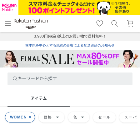
menu
home
search
favorite_border
shopping_cart
lock_outline
メニュー
トップ
検索
お気に入り
カート
ログイン
3,980円(税込)以上のお買い物で送料無料！
熊本県を中心とする地震の影響による配送遅延のお知らせ
キーワードから探す
アイテム
arrow_drop_down
arrow_drop_down
WOMEN
価格
色
セール
スーパー