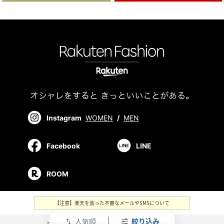
Instagram
WOMEN
/
MEN
Facebook
LINE
ROOM
【注意】楽天を装った不審なメールやSMSについて
人気順
絞り込み
swap_vert