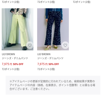
72
ポイント
(
1倍
)
72
ポイント
(
1倍
)
72
ポイント
(
1倍
)
LILY BROWN
LILY BROWN
ジーンズ・デニムパンツ
ジーンズ・デニムパンツ
7,975
7,975
円
50
%
OFF
円
50
%
OFF
72
ポイント
(
1倍
)
72
ポイント
(
1倍
)
※アイテムページの更新が定期的に行われているため、検索結果が実際の
アイテムページの内容（価格、在庫表示、ポイント倍数等）とは異なる場
合がございます。ご注意ください。