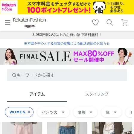
menu
home
search
favorite_border
shopping_cart
lock_outline
メニュー
トップ
検索
お気に入り
カート
ログイン
3,980円(税込)以上のお買い物で送料無料！
熊本県を中心とする地震の影響による配送遅延のお知らせ
キーワードから探す
アイテム
スタイリング
arrow_drop_down
arrow_drop_down
arrow_drop_down
WOMEN
パンツ丈
価格
色