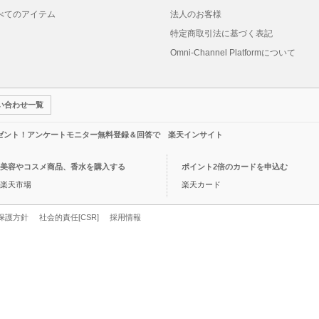
べてのアイテム
法人のお客様
特定商取引法に基づく表記
Omni-Channel Platformについて
い合わせ一覧
レゼント！アンケートモニター無料登録＆回答で 楽天インサイト
美容やコスメ商品、香水を購入する
ポイント2倍のカードを申込む
楽天市場
楽天カード
保護方針
社会的責任[CSR]
採用情報