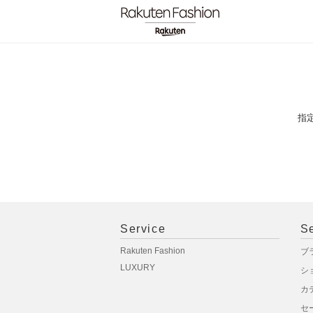
指
Service
S
Rakuten Fashion
ブ
LUXURY
シ
カ
セ