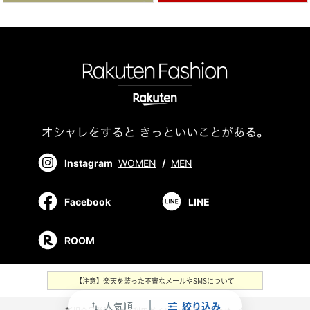
Instagram
WOMEN
/
MEN
Facebook
LINE
ROOM
【注意】楽天を装った不審なメールやSMSについて
人気順
絞り込み
swap_vert