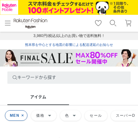
menu
home
search
favorite_border
shopping_cart
lock_outline
メニュー
トップ
検索
お気に入り
カート
ログイン
3,980円(税込)以上のお買い物で送料無料！
熊本県を中心とする地震の影響による配送遅延のお知らせ
キーワードから探す
アイテム
arrow_drop_down
arrow_drop_down
MEN
価格
色
セール
スーパーDE