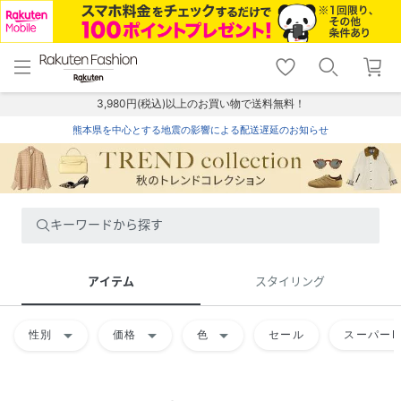
menu
home
search
favorite_border
shopping_cart
lock_outline
メニュー
トップ
検索
お気に入り
カート
ログイン
3,980円(税込)以上のお買い物で送料無料！
熊本県を中心とする地震の影響による配送遅延のお知らせ
キーワードから探す
アイテム
スタイリング
arrow_drop_down
arrow_drop_down
arrow_drop_down
性別
価格
色
セール
スーパーD