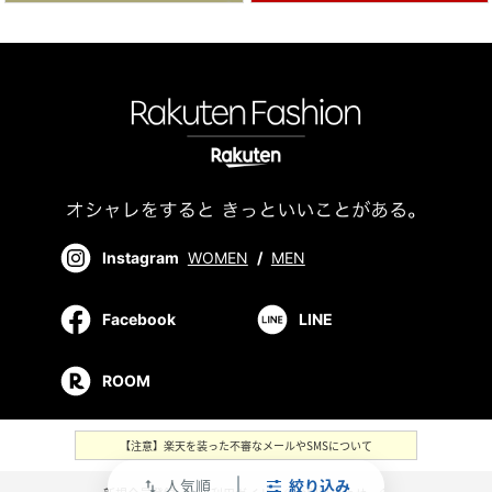
Instagram
WOMEN
/
MEN
Facebook
LINE
ROOM
【注意】楽天を装った不審なメールやSMSについて
人気順
絞り込み
swap_vert