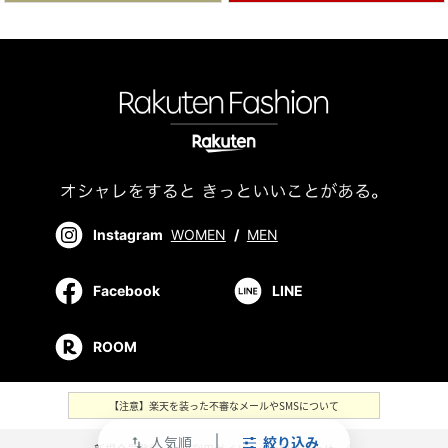
Instagram
WOMEN
/
MEN
Facebook
LINE
ROOM
【注意】楽天を装った不審なメールやSMSについて
人気順
絞り込み
swap_vert