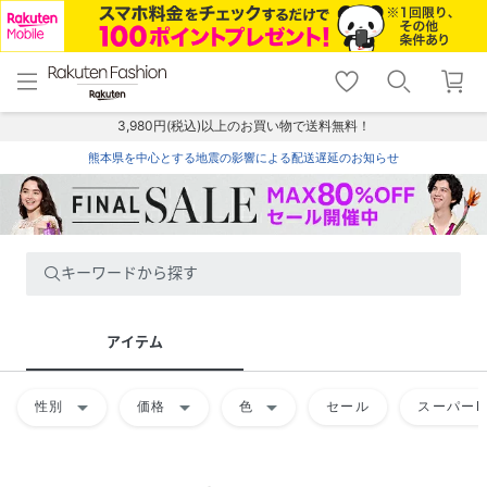
menu
home
search
favorite_border
shopping_cart
lock_outline
メニュー
トップ
検索
お気に入り
カート
ログイン
3,980円(税込)以上のお買い物で送料無料！
熊本県を中心とする地震の影響による配送遅延のお知らせ
キーワードから探す
アイテム
arrow_drop_down
arrow_drop_down
arrow_drop_down
性別
価格
色
セール
スーパーD