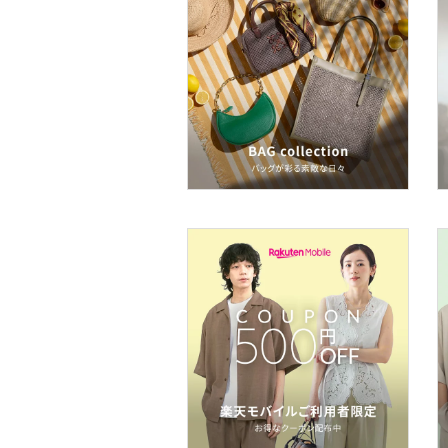
ヘアケア
フレグランス
メイク道具・美容器具
コフレ・キット・セット
食器・調理器具・キッチ
ン用品
インテリア・生活雑貨
スマホグッズ・オーディ
オ機器
文房具
ペット用品