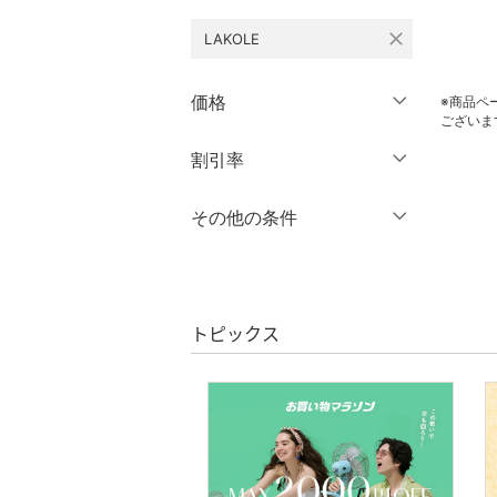
close
LAKOLE
オールインワン・オーバ
ーオール
価格
※商品ペ
バッグ
ございま
円
～
円
割引率
クリア
絞り込み
シューズ・靴
％OFF
～
％OFF
その他の条件
インナー・ルームウェア
絞り込み
クーポン対象のみ表示
靴下・レッグウェア
絞り込み
スーパーDEALのみ表示
ファッション雑貨
トピックス
クリア
絞り込み
アクセサリー・腕時計
財布・ポーチ・ケース
帽子