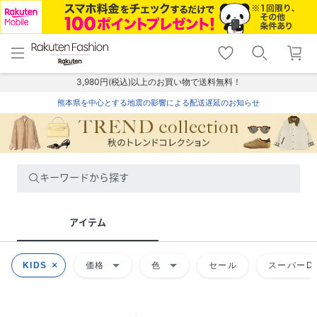
menu
home
search
favorite_border
shopping_cart
lock_outline
メニュー
トップ
検索
お気に入り
カート
ログイン
3,980円(税込)以上のお買い物で送料無料！
熊本県を中心とする地震の影響による配送遅延のお知らせ
キーワードから探す
アイテム
arrow_drop_down
arrow_drop_down
KIDS
価格
色
セール
スーパーDE