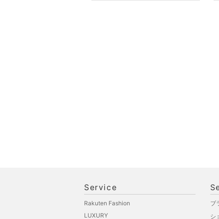
オ機器
スポーツ・アウトドア用
品
文房具
ペット用品
福袋・ギフト・その他
Service
S
Rakuten Fashion
ブ
LUXURY
シ