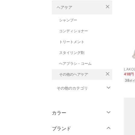
close
ヘアケア
シャンプー
コンディショナー
トリートメント
スタイリング剤
ヘアブラシ・コーム
LAKO
close
418円
その他のヘアケア
38
ポ
その他のカテゴリ
トップス
カラー
ジャケット・アウター
ブランド
パンツ