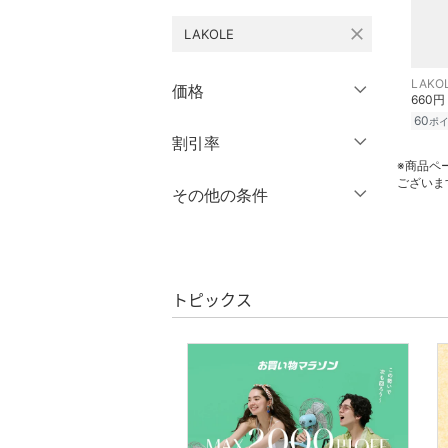
close
LAKOLE
ワンピース・ドレス
スカート
LAKO
価格
660円
60
ポ
オールインワン・オーバ
円
～
円
割引率
クリア
絞り込み
ーオール
※商品ペ
ございま
％OFF
～
％OFF
その他の条件
バッグ
絞り込み
クーポン対象のみ表示
シューズ・靴
絞り込み
スーパーDEALのみ表示
インナー・ルームウェア
トピックス
クリア
絞り込み
靴下・レッグウェア
ファッション雑貨
アクセサリー・腕時計