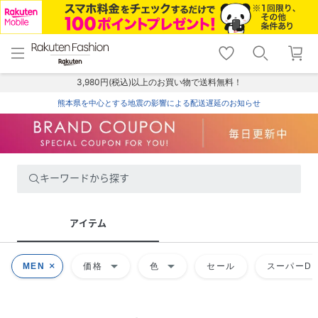
menu
home
search
favorite_border
shopping_cart
lock_outline
メニュー
トップ
検索
お気に入り
カート
ログイン
3,980円(税込)以上のお買い物で送料無料！
熊本県を中心とする地震の影響による配送遅延のお知らせ
キーワードから探す
アイテム
arrow_drop_down
arrow_drop_down
MEN
価格
色
セール
スーパーDE