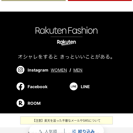
Instagram
WOMEN
/
MEN
Facebook
LINE
ROOM
【注意】楽天を装った不審なメールやSMSについて
人気順
絞り込み
swap_vert