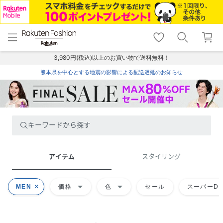
menu
home
search
favorite_border
shopping_cart
lock_outline
メニュー
トップ
検索
お気に入り
カート
ログイン
3,980円(税込)以上のお買い物で送料無料！
熊本県を中心とする地震の影響による配送遅延のお知らせ
キーワードから探す
アイテム
スタイリング
arrow_drop_down
arrow_drop_down
MEN
価格
色
セール
スーパーDE