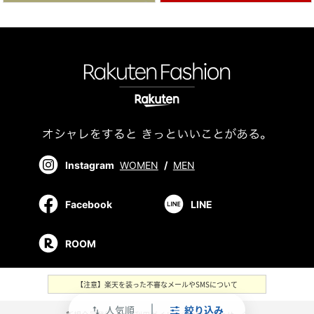
Instagram
WOMEN
/
MEN
Facebook
LINE
ROOM
【注意】楽天を装った不審なメールやSMSについて
人気順
絞り込み
swap_vert