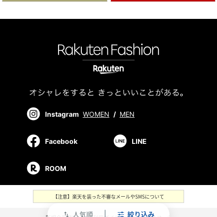
Instagram
WOMEN
/
MEN
Facebook
LINE
ROOM
【注意】楽天を装った不審なメールやSMSについて
人気順
絞り込み
swap_vert