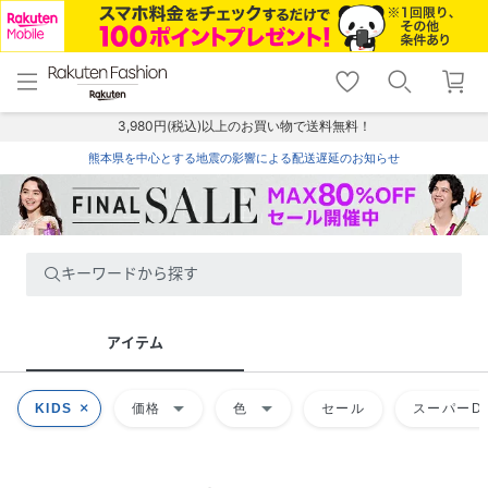
menu
home
search
favorite_border
shopping_cart
lock_outline
メニュー
トップ
検索
お気に入り
カート
ログイン
3,980円(税込)以上のお買い物で送料無料！
熊本県を中心とする地震の影響による配送遅延のお知らせ
キーワードから探す
アイテム
arrow_drop_down
arrow_drop_down
KIDS
価格
色
セール
スーパーDE